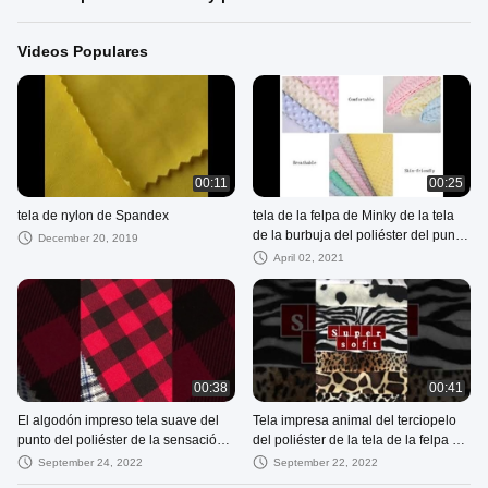
Videos Populares
00:11
00:25
tela de nylon de Spandex
tela de la felpa de Minky de la tela
de la burbuja del poliéster del punto
December 20, 2019
de Minky del super suave de 2m m
April 02, 2021
00:38
00:41
El algodón impreso tela suave del
Tela impresa animal del terciopelo
punto del poliéster de la sensación
del poliéster de la tela de la felpa de
de la mano imita la tela del
Velboa para la ropa
September 24, 2022
September 22, 2022
terciopelo