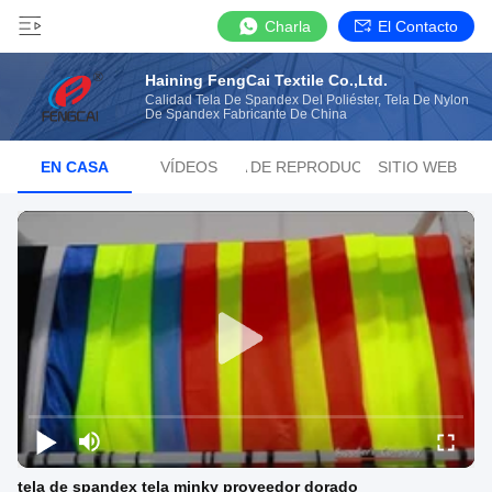
Charla
El Contacto
Haining FengCai Textile Co.,Ltd.
Calidad Tela De Spandex Del Poliéster, Tela De Nylon
De Spandex Fabricante De China
EN CASA
VÍDEOS
LISTA DE REPRODUCCIÓN
SITIO WEB
tela de spandex tela minky proveedor dorado