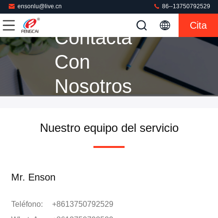
ensonlu@live.cn
86--13750792529
Cita
Contacta
Con
Nosotros
Nuestro equipo del servicio
Mr. Enson
Teléfono:
+8613750792529