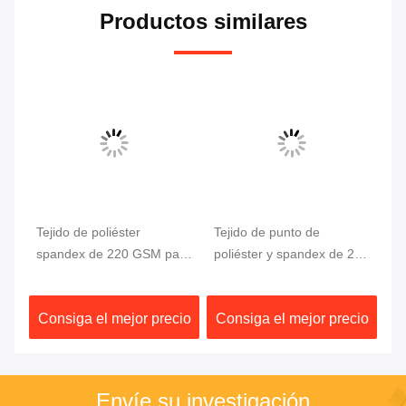
Productos similares
Tejido de poliéster
Tejido de punto de
Te
ter
spandex de 220 GSM para
poliéster y spandex de 220
es
trajes de baño y ropa
GSM con elasticidad en 4
es
deportiva
direcciones
58
io
Consiga el mejor precio
Consiga el mejor precio
C
Envíe su investigación