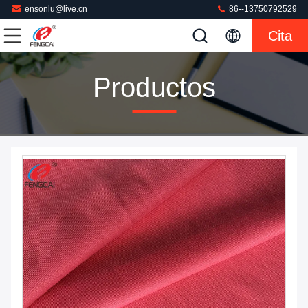
ensonlu@live.cn
86--13750792529
Cita
Productos