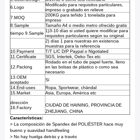
Modificado para requisitos particulares,
6.Logo
impreso o grabado en relieve
200KG para teñido 1 tonelada para
7.MOQ
impreso
8.Sample
Tamaño A4 o medio metro ofrecido gratis
1)3-10 días si usted quiere modificar para
tiempo 9.Sample
requisitos particulares según su original.
2)
días 1 para nuestras en existencia
muestras para la referencia
10.Payment
T/T L/C D/P Paypal o Nigotiated
11.Certificate
SGS, Intertek, Oeko-Tex etc
Rodado en el tubo de papel fuerte, lleno
12.Packing
en las bolsas de plástico o como sea
necesario
13.OEM
Sí
aceptado
14.End-uses
Ropa, Sportwear, chándal
15.Market
Asia, Europa, América etc
dirección
CIUDAD DE HAINING, PROVINCIA DE
16.Factory
ZHEJIANG, CHINA
Características:
>
La composición de Spandex del POLIÉSTER hace muy
bueno y suavidad handfeeling
>
No hay huelga detrás y a través