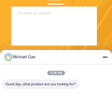
Envíe
Michael Gao
3:28 AM
Good day, what product are you looking for?
Haining FengCai Textile Co.,Ltd.
ensonlu@live.cn