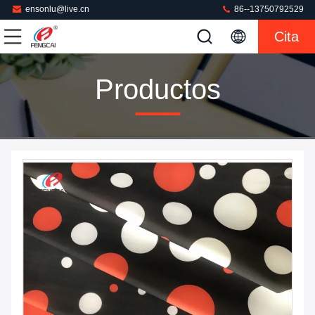
ensonlu@live.cn
86--13750792529
Cita
Productos