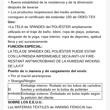
>
Buena estabilidad de la resistencia y de la dimensión
después de lavarse
>
Los productos respetuosos del medio ambiente,
consiguen el certificado del estándar 100 de OEKO-TEX
Uso:
>
La TELA de SPANDEX del POLIÉSTER ampliamente
utilizada en el traje de baño, bikini, ropa de playa, polainas,
desgaste de la yoga, ropa interior, ropa de deportes, aptitud
lleva y así sucesivamente
FUNCIÓN ESPECIAL:
LA TELA DE SPANDEX DEL POLIÉSTER PUEDE ESTAR
CON LA PRENDA IMPERMEABLE SECA ANTI-UV FIRE-
RESITANT ANTIMICROBIANO DE LA HUMEDAD WICKING
DE LA FIT
Puerto de
la
manera y de cargamento del envío
:
>
Por el mar/el aire/exprese
>
Shangai/Ningbo
Embalaje interno: Rodado en los tubos de cartulina
El
fuertes y embalado en la bolsa de poliéster
embalar
Embalaje externo: Embalado en bolso tejido según
la petición del cliente
SOBRE LOS E.E.U.U.
:
Las MATERIAS TEXTILES de HAINING FENGCAI han