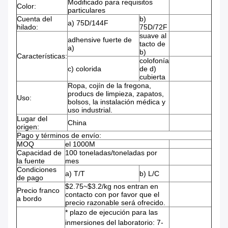
Modificado para requisitos
Color:
particulares
Cuenta del
b)
a) 75D/144F
hilado:
75D/72F
suave al
adhensive fuerte de
tacto de
a)
b)
Características:
colofonía
c) colorida
de d)
cubierta
Ropa, cojín de la fregona,
producs de limpieza, zapatos,
Uso:
bolsos, la instalación médica y
uso industrial.
Lugar del
China
origen:
Pago y términos de envío:
MOQ
el 1000M
Capacidad de
100 toneladas/toneladas por
la fuente
mes
Condiciones
a) T/T
b) L/C
de pago
$2.75~$3.2/kg nos entran en
Precio franco
contacto con por favor que el
a bordo
precio razonable será ofrecido.
* plazo de ejecución para las
inmersiones del laboratorio: 7-