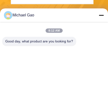
Envíe
Michael Gao
8:12 AM
Good day, what product are you looking for?
Haining FengCai Textile Co.,Ltd.
ensonlu@live.cn
86--13750792529
edificio 8, no.5 camino qingc
huan, ciudad del xieqiao, hai
ning, Zhejiang, China