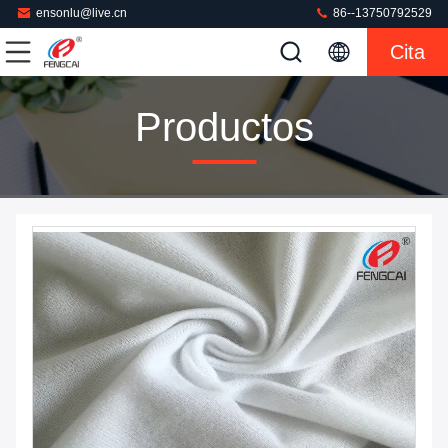
ensonlu@live.cn
86--13750792529
Cita
Productos