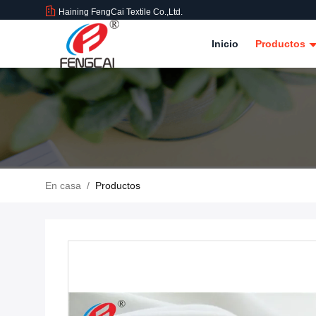
Haining FengCai Textile Co.,Ltd.
Inicio
Productos
En casa
/
Productos