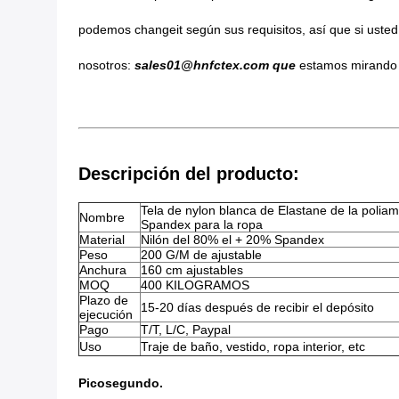
podemos changeit según sus requisitos, así que si usted
nosotros:
sales01@hnfctex.com que
estamos mirando a
Descripción del producto:
Tela de nylon blanca de Elastane de la poliam
Nombre
Spandex para la ropa
Material
Nilón del 80% el + 20% Spandex
Peso
200 G/M de ajustable
Anchura
160 cm ajustables
MOQ
400 KILOGRAMOS
Plazo de
15-20 días después de recibir el depósito
ejecución
Pago
T/T, L/C, Paypal
Uso
Traje de baño, vestido, ropa interior, etc
Picosegundo.