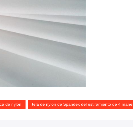
ica de nylon
tela de nylon de Spandex del estiramiento de 4 mane