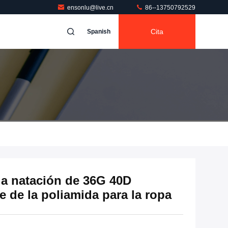
ensonlu@live.cn
86--13750792529
Cita
Spanish
la natación de 36G 40D
e de la poliamida para la ropa