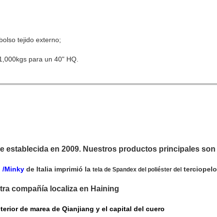
bolso tejido externo;
21,000kgs para un 40" HQ.
ue establecida en 2009. Nuestros productos principales son
o
/Minky
de
Italia
imprimió la
terciopelo
tela de Spandex del poliéster del
ra compañía localiza en Haining
nterior de marea de Qianjiang y el capital del cuero