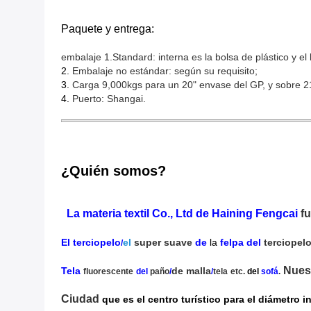
Paquete y entrega:
embalaje 1.Standard: interna es la bolsa de plástico y el 
2.
Embalaje no estándar: según su requisito;
3.
Carga 9,000kgs para un 20" envase del GP, y sobre 
4.
Puerto: Shangai.
¿Quién somos?
La materia textil Co., Ltd de Haining Fengcai
f
El terciopelo
el
super suave
de
la
felpa del
terciopel
/
Nuest
Tela
de malla
fluorescente
del
paño
/
/
tela
etc.
del
sofá
.
Ciudad
que es el centro turístico para el diámetro i