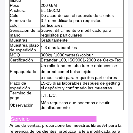
hilado
Peso
200 G/M
Anchura
EL 150CM
Color
De acuerdo con el requisito de clientes
Firmeza de
3-4 o modificado para requisitos
color
particulares
Sensación de la
Suave, difícilmente o modificado para
mano
requisitos particulares
Muestras
Gratuitamente
Muestrea plazo
1-3 días laborables
de expedición
MOQ
300kg (1000meters) /colour
Certificación
Estándar 100, ISO9001-2000 de Oeko-Tex
Un rollo lleno en tubo fuerte entonces se
Empaquetado
deformó con el bolso tejido
o modificado para requisitos particulares
Plazo de
15-25 días laborables después de gettting
expedición
el depósito y confirmado las muestras
Término del
T/T, L/C,
pago
Más requisitos que podemos discutir
Observación
detalladamente
Servicio
Antes de ventas:
proporcione las muestras libres A4 para la
referencia de los clientes; produzca la tela modificada para