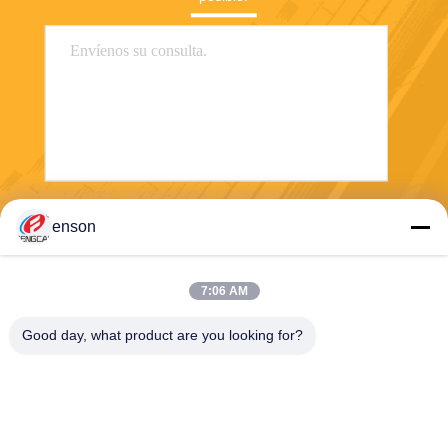
Envíe
enson
7:06 AM
Good day, what product are you looking for?
Haining FengCai Textile Co.,Ltd.
ensonlu@live.cn