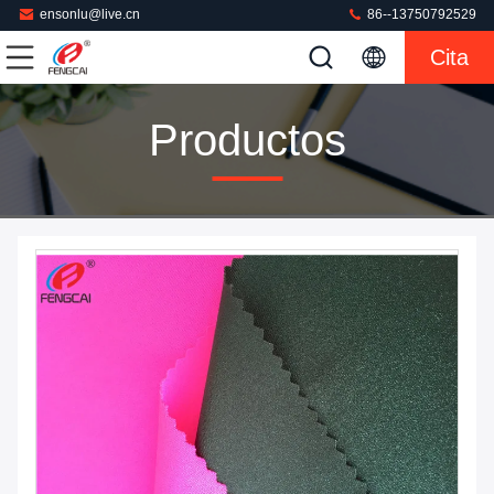
ensonlu@live.cn
86--13750792529
Cita
Productos