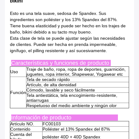
bikini
Esto es una tela suave, sedosa de Spandex. Sus
ingredientes son poliéster y los 13% Spandex del 87%.
Tiene buena elasticidad y puede ser hecho en los trajes de
baño, bikini debido a su tacto muy bueno.
Esta clase de tela se puede ajustar según las necesidades
de clientes. Puede ser hecha en prenda impermeable,
ignífugo, el pilling resistente y así sucesivamente.
Características y funciones de producto
Traje de baño, ropa, ropa de deportes, guarnición,
Uso
juguetes, ropa interior, Shapewear, Yogawear etc
Tela de secado rápido
Artículo, de alta densidad
Cómodo, lavable y seco fácilmente
Función
Tela antiestática, tela encogimiento-resistente,
antiarrugas
Respetuoso del medio ambiente y ningún olor
Información de producto
Artículo NO.
FC00103
Contenido
Poliéster el 13% Spandex del 87%
Cuenta del
poliéster 40D + 40D Spandex