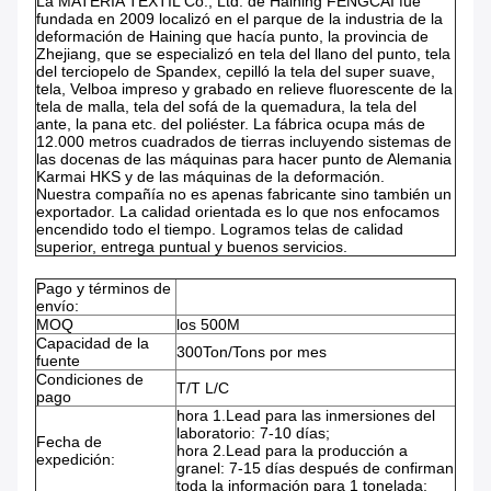
La MATERIA TEXTIL Co., Ltd. de Haining FENGCAI fue
fundada en 2009 localizó en el parque de la industria de la
deformación de Haining que hacía punto, la provincia de
Zhejiang, que se especializó en tela del llano del punto, tela
del terciopelo de Spandex, cepilló la tela del super suave,
tela, Velboa impreso y grabado en relieve fluorescente de la
tela de malla, tela del sofá de la quemadura, la tela del
ante, la pana etc. del poliéster. La fábrica ocupa más de
12.000 metros cuadrados de tierras incluyendo sistemas de
las docenas de las máquinas para hacer punto de Alemania
Karmai HKS y de las máquinas de la deformación.
Nuestra compañía no es apenas fabricante sino también un
exportador. La calidad orientada es lo que nos enfocamos
encendido todo el tiempo. Logramos telas de calidad
superior, entrega puntual y buenos servicios.
Pago y términos de
envío:
MOQ
los 500M
Capacidad de la
300Ton/Tons por mes
fuente
Condiciones de
T/T L/C
pago
hora 1.Lead para las inmersiones del
laboratorio: 7-10 días;
Fecha de
hora 2.Lead para la producción a
expedición:
granel: 7-15 días después de confirman
toda la información para 1 tonelada;