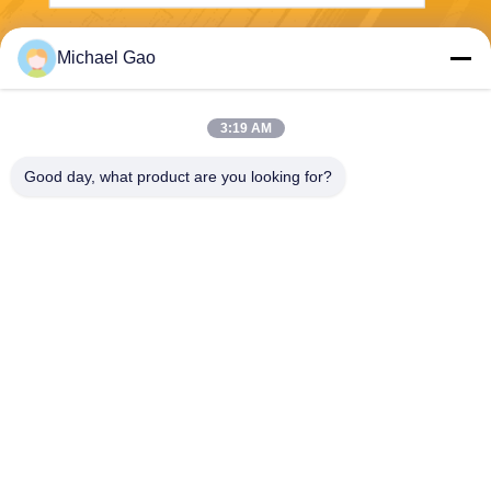
Envíe
Michael Gao
3:19 AM
Good day, what product are you looking for?
Haining FengCai Textile Co.,Ltd.
ensonlu@live.cn
86--13750792529
edificio 8, no.5 camino qingc
huan, ciudad del xieqiao, hai
ning, Zhejiang, China