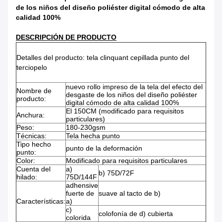
de los niños del diseño poliéster digital cómodo de alta
calidad 100%
DESCRIPCIÓN DE PRODUCTO
Detalles del producto: tela clinquant cepillada punto del
terciopelo
nuevo rollo impreso de la tela del efecto del
Nombre de
desgaste de los niños del diseño poliéster
producto:
digital cómodo de alta calidad 100%
El 150CM (modificado para requisitos
Anchura:
particulares)
Peso:
180-230gsm
Técnicas:
Tela hecha punto
Tipo hecho
punto de la deformación
punto:
Color:
Modificado para requisitos particulares
Cuenta del
a)
b) 75D/72F
hilado:
75D/144F
adhensive
fuerte de
suave al tacto de b)
Características:
a)
c)
colofonía de d) cubierta
colorida