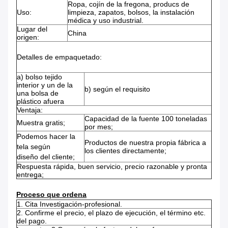
Ropa, cojín de la fregona, producs de
Uso:
limpieza, zapatos, bolsos, la instalación
médica y uso industrial.
Lugar del
China
origen:
Detalles de empaquetado:
a)
bolso tejido
interior y un de la
b) según el requisito
una bolsa de
plástico afuera
Ventaja:
Capacidad de la fuente 100 toneladas
Muestra gratis;
por mes;
Podemos hacer la
Productos de nuestra propia fábrica a
tela según
los clientes directamente;
diseño del cliente;
Respuesta rápida, buen servicio, precio razonable y pronta
entrega;
Proceso que ordena
1.
Cita Investigación-profesional.
2.
Confirme el precio, el plazo de ejecución, el término etc.
del pago.