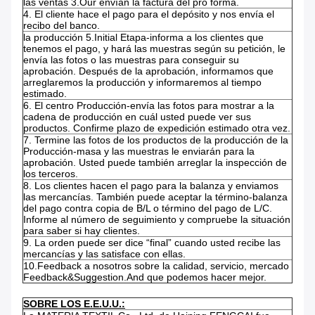
las ventas 3.Our envían la factura del pro forma.
4.
El cliente hace el pago para el depósito y nos envía el
recibo del banco.
la producción 5.Initial Etapa-informa a los clientes que
tenemos el pago, y hará las muestras según su petición, le
envía las fotos o las muestras para conseguir su
aprobación. Después de la aprobación, informamos que
arreglaremos la producción y informaremos al tiempo
estimado.
6.
El centro Producción-envía las fotos para mostrar a la
cadena de producción en cuál usted puede ver sus
productos. Confirme plazo de expedición estimado otra vez.
7.
Termine las fotos de los productos de la producción de la
Producción-masa y las muestras le enviarán para la
aprobación. Usted puede también arreglar la inspección de
los terceros.
8.
Los clientes hacen el pago para la balanza y enviamos
las mercancías. También puede aceptar la término-balanza
del pago contra copia de B/L o término del pago de L/C.
Informe al número de seguimiento y compruebe la situación
para saber si hay clientes.
9.
La orden puede ser dice “final” cuando usted recibe las
mercancías y las satisface con ellas.
10.Feedback a nosotros sobre la calidad, servicio, mercado
Feedback&Suggestion.And que podemos hacer mejor.
SOBRE LOS E.E.U.U.: