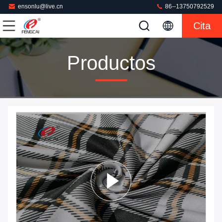
ensonlu@live.cn
86--13750792529
Cita
Productos