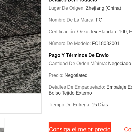
Lugar De Origen:
Zhejiang (China)
Nombre De La Marca:
FC
Certificación:
Oeko-Tex Standard 100, 
Número De Modelo:
FC18082001
Pago Y Términos De Envío
Cantidad De Orden Mínima:
Negociado
Precio:
Negotiated
Detalles De Empaquetado:
Embalaje Es
Bolso Tejido Externo
Tiempo De Entrega:
15 Días
Consiga el mejor precio
Co