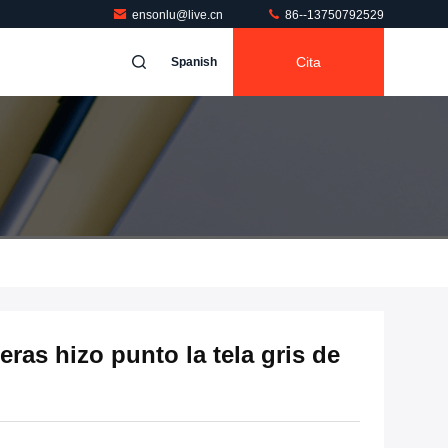
ensonlu@live.cn
86--13750792529
Cita
Spanish
eras hizo punto la tela gris de