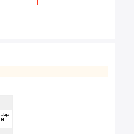
alaje
 el