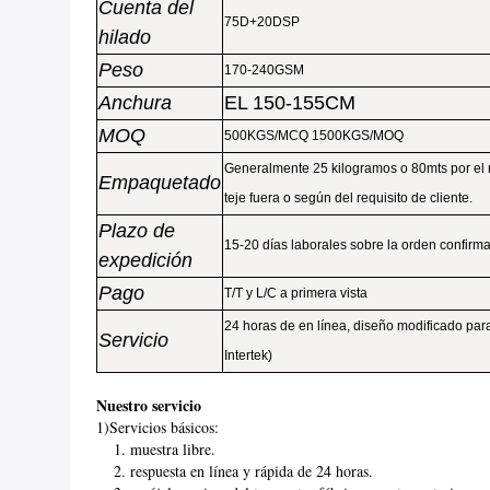
Cuenta del
75D+20DSP
hilado
Peso
170-240GSM
Anchura
EL 150-155CM
MOQ
500KGS/MCQ 1500KGS/MOQ
Generalmente 25 kilogramos o 80mts por el ro
Empaquetado
teje fuera o según del requisito de cliente.
Plazo de
15-20 días laborales sobre la orden confirm
expedición
Pago
T/T y L/C a primera vista
24 horas de en línea, diseño modificado para
Servicio
Intertek)
Nuestro servicio
1)Servicios básicos:
1. muestra libre.
2. respuesta en línea y rápida de 24 horas.