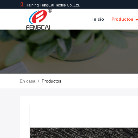
Haining FengCai Textile Co.,Ltd.
Inicio
Productos
En casa
/
Productos