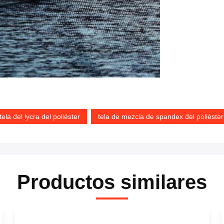
tela del lycra del poliéster
tela de mezcla de spandex del poliéster
Productos similares