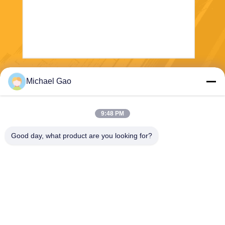
Envíe
Michael Gao
9:48 PM
Good day, what product are you looking for?
Haining FengCai Textile Co.,Ltd.
ensonlu@live.cn
86--13750792529
edificio 8, no.5 camino qingc
huan, ciudad del xieqiao, hai