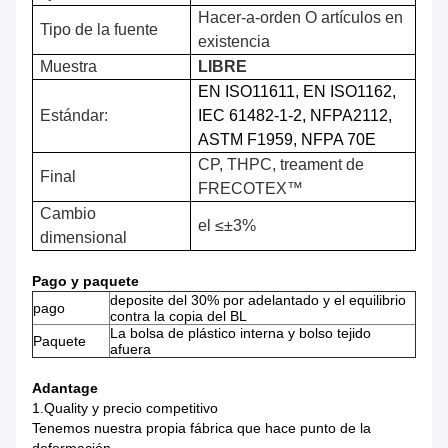
Hacer-a-orden O artículos en
Tipo de la fuente
existencia
Muestra
LIBRE
EN ISO11611, EN ISO1162,
Estándar:
IEC 61482-1-2, NFPA2112,
ASTM F1959, NFPA 70E
CP, THPC, treament de
Final
FRECOTEX™
Cambio
el ≤±3%
dimensional
Pago y paquete
deposite del 30% por adelantado y el equilibrio
pago
contra la copia del BL
La bolsa de plástico interna y bolso tejido
Paquete
afuera
Adantage
1.Quality y precio competitivo
Tenemos nuestra propia fábrica que hace punto de la