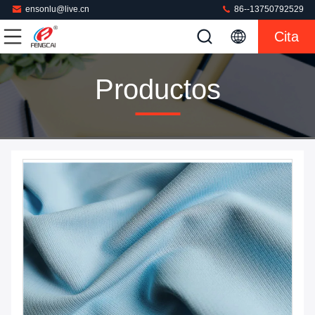
ensonlu@live.cn
86--13750792529
Cita
Productos