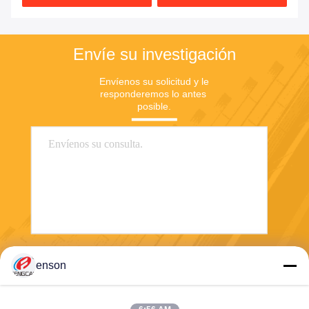
Envíe su investigación
Envíenos su solicitud y le 
responderemos lo antes 
posible.
Envíe
enson