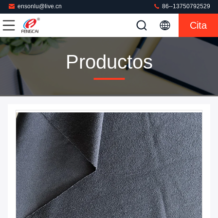
ensonlu@live.cn
86--13750792529
Cita
Productos