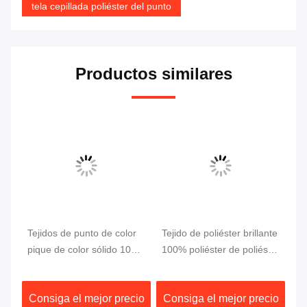
tela cepillada poliéster del punto
Productos similares
Tejidos de punto de color
Tejido de poliéster brillante
Te
pique de color sólido 100%
100% poliéster de poliéster
mu
poliéster INTERLOCK
de poliéster de poliéster de
po
poliéster de poliéster
ár
io
Consiga el mejor precio
Consiga el mejor precio
C