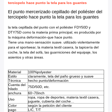
terciopelo hace punto la tela para los guantes
El punto mercerizado cepillado del poliéster del
terciopelo hace punto la tela para los guantes
la tela cepillada del punto con el poliéster FDY50D y
DTY75D como la materia prima principal, es producida por
la máquina deformación-que hace punto.
Tiene una mano-sensación suave. utilizado violentamente
para el sportwear, la materia textil casera, la tapicería del
coche, la tela del sofá, las guarniciones del equipaje, los
asientos y otras áreas.
Material
100%polyester
Estilo
claramente, tela del paño grueso y suave
Técnica
hecho punto/deformación
Cuenta del
75D/50D, etc.
hilado
anchura
60~70inch
ropa, ropa de deportes, materia textil casera,
Uso
juguete, cubierta del coche…
Color
según la petición del cliente
pago
L/C, T/T