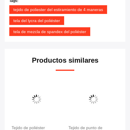
Tags:
tejido de poliester del estiramiento de 4 maneras
tela del lycra del poliéster
tela de mezcla de spandex del poliéster
Productos similares
Tejido de poliéster
Tejido de punto de
Te