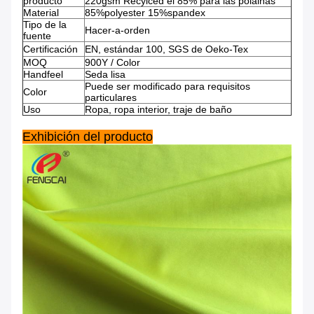
producto
220gsm Recylced el 85% para las polainas
Material
85%polyester 15%spandex
Tipo de la
Hacer-a-orden
fuente
Certificación
EN, estándar 100, SGS de Oeko-Tex
MOQ
900Y / Color
Handfeel
Seda lisa
Puede ser modificado para requisitos
Color
particulares
Uso
Ropa, ropa interior, traje de baño
Exhibición del producto