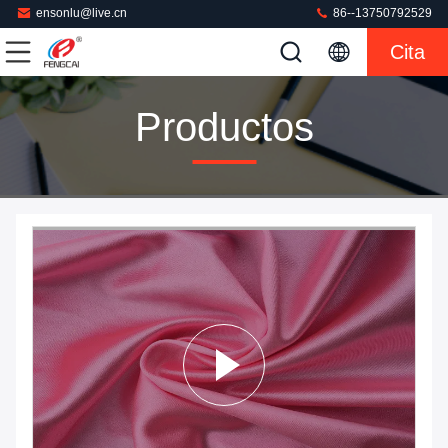
ensonlu@live.cn
86--13750792529
Cita
Productos