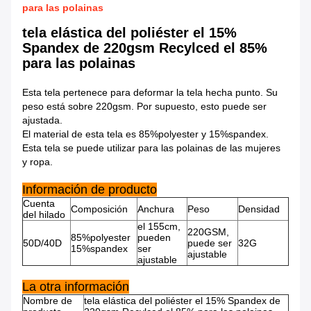
para las polainas
tela elástica del poliéster el 15%
Spandex de 220gsm Recylced el 85%
para las polainas
Esta tela pertenece para deformar la tela hecha punto. Su
peso está sobre 220gsm. Por supuesto, esto puede ser
ajustada.
El material de esta tela es 85%polyester y 15%spandex.
Esta tela se puede utilizar para las polainas de las mujeres
y ropa.
Información de producto
Cuenta
Composición
Anchura
Peso
Densidad
del hilado
el 155cm,
220GSM,
85%polyester
pueden
50D/40D
puede ser
32G
15%spandex
ser
ajustable
ajustable
La otra información
Nombre de
tela elástica del poliéster el 15% Spandex de