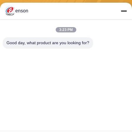
Envíe
enson
3:23 PM
Good day, what product are you looking for?
Haining FengCai Textile Co.,Ltd.
ensonlu@live.cn
86--13750792529
edificio 8, no.5 camino qingc
huan, ciudad del xieqiao, hai
ning, Zhejiang, China
China buena calidad Tela de Spandex del poliéster Proveedor. Derecho de
autor 2026 Haining FengCai Textile Co.,Ltd. . Todos los derechos