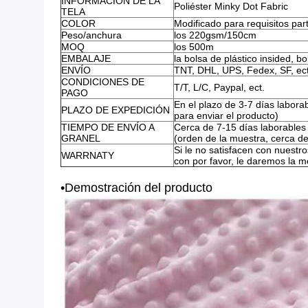
INFORMACIÓN DE LA
Poliéster Minky Dot Fabric
TELA
COLOR
Modificado para requisitos part
Peso/anchura
los 220gsm/150cm
MOQ
los 500m
EMBALAJE
la bolsa de plástico insided, bo
ENVÍO
TNT, DHL, UPS, Fedex, SF, ect
CONDICIONES DE
T/T, L/C, Paypal, ect.
PAGO
En el plazo de 3-7 días laborab
PLAZO DE EXPEDICIÓN
para enviar el producto)
TIEMPO DE ENVÍO A
Cerca de 7-15 días laborables
GRANEL
(orden de la muestra, cerca de
Si le no satisfacen con nuestr
WARRNATY
con por favor, le daremos la m
•Demostración del producto