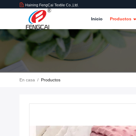
Haining FengCai Textile Co.,Ltd.
Inicio
Productos
En casa
/
Productos