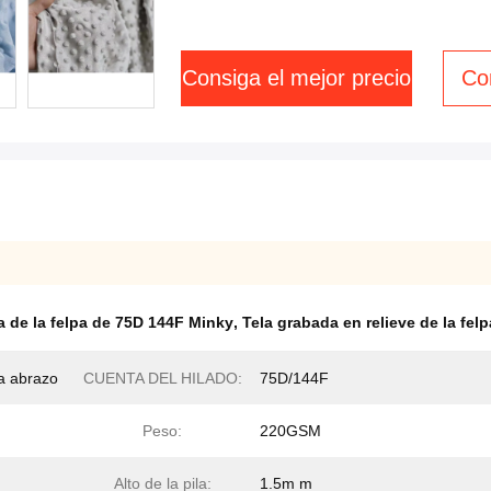
Consiga el mejor precio
Co
la de la felpa de 75D 144F Minky
,
Tela grabada en relieve de la felp
la abrazo
CUENTA DEL HILADO:
75D/144F
Peso:
220GSM
Alto de la pila:
1.5m m