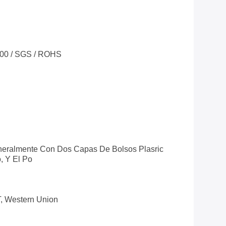
100 / SGS / ROHS
eralmente Con Dos Capas De Bolsos Plasric
, Y El Po
T, Western Union