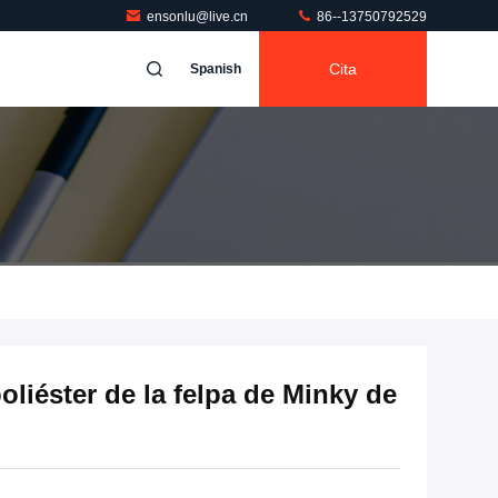
ensonlu@live.cn
86--13750792529
Cita
Spanish
oliéster de la felpa de Minky de