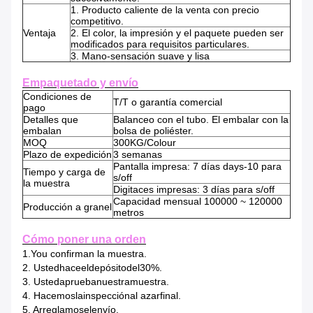
1. Producto caliente de la venta con precio
competitivo.
Ventaja
2. El color, la impresión y el paquete pueden ser
modificados para requisitos particulares.
3. Mano-sensación suave y lisa
Empaquetado y envío
Condiciones de
T/T o garantía comercial
pago
Detalles que
Balanceo con el tubo. El embalar con la
embalan
bolsa de poliéster.
MOQ
300KG/Colour
Plazo de expedición
3 semanas
Pantalla impresa: 7 días days-10 para
Tiempo y carga de
s/off
la muestra
Digitaces impresas: 3 días para s/off
Capacidad mensual 100000 ~ 120000
Producción a granel
metros
Cómo poner una orden
1.You confirman la muestra.
2
. Ustedhaceeldepósitodel30%.
3
. Ustedapruebanuestramuestra.
4
. Hacemoslainspecciónal azarfinal.
5
. Arreglamoselenvío.