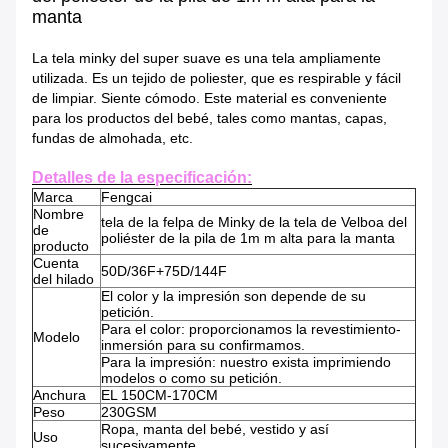
manta
La tela minky del super suave es una tela ampliamente
utilizada. Es un tejido de poliester, que es respirable y fácil
de limpiar. Siente cómodo. Este material es conveniente
para los productos del bebé, tales como mantas, capas,
fundas de almohada, etc.
Detalles de la especificación:
Marca
Fengcai
Nombre
tela de la felpa de Minky de la tela de Velboa del
de
poliéster de la pila de 1m m alta para la manta
producto
Cuenta
50D/36F+75D/144F
del hilado
El color y la impresión son depende de su
petición.
Para el color: proporcionamos la revestimiento-
Modelo
inmersión para su confirmamos.
Para la impresión: nuestro exista imprimiendo
modelos o como su petición.
Anchura
EL 150CM-170CM
Peso
230GSM
Ropa, manta del bebé, vestido y así
Uso
sucesivamente.