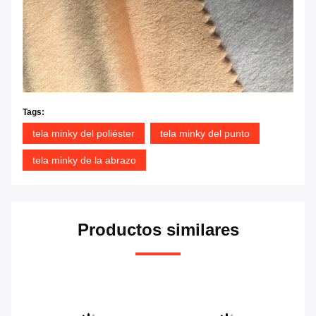
Tags:
tela minky del poliéster
tela minky del punto
tela minky de la abrazo
Productos similares