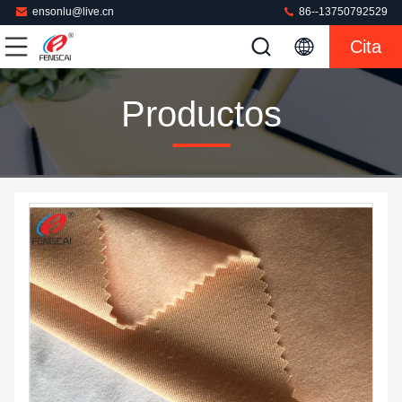
ensonlu@live.cn
86--13750792529
Cita
Productos