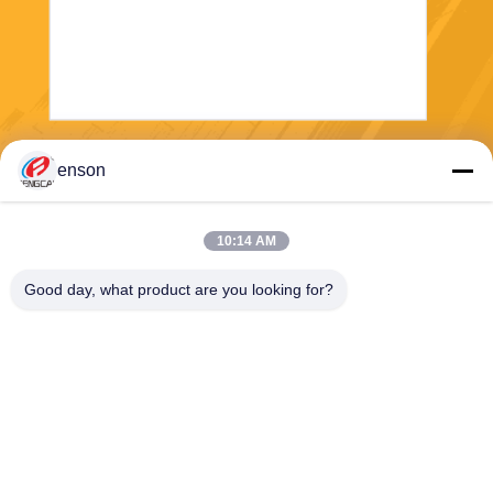
Envíe
enson
10:14 AM
Good day, what product are you looking for?
Haining FengCai Textile Co.,Ltd.
ensonlu@live.cn
86--13750792529
edificio 8, no.5 camino qingc
huan, ciudad del xieqiao, hai