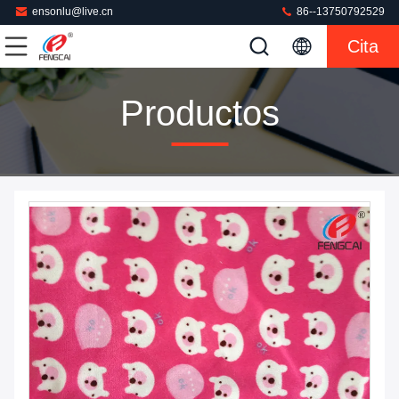
ensonlu@live.cn
86--13750792529
Cita
Productos