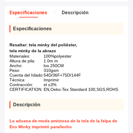
Especificaciones
Descripción
Especificaciones
Resaltar:
tela minky del poliéster
,
tela minky de la abrazo
Materiales:
100%polyester
Altura de pila:
1.0m m
Ancho:
los 250CM
Peso:
310gsm
Cuenta del hilado:
54D/36F+75D/144F
Técnica:
Imprimir
Contracción:
el ≤3%
CERTIFICATION:
EN,Oeko-Tex Standard 100,SGS,ROHS
Descripción
La aduana de moda amistosa de la tela de la felpa de
Eco Minky imprimió para/lecho