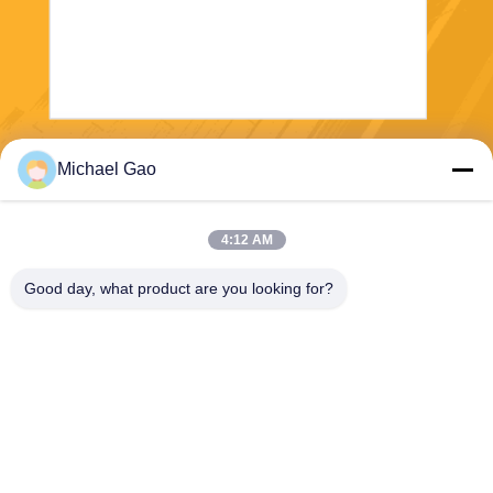
Envíe
Michael Gao
4:12 AM
Good day, what product are you looking for?
Haining FengCai Textile Co.,Ltd.
ensonlu@live.cn
86--13750792529
edificio 8, no.5 camino qingc
huan, ciudad del xieqiao, hai