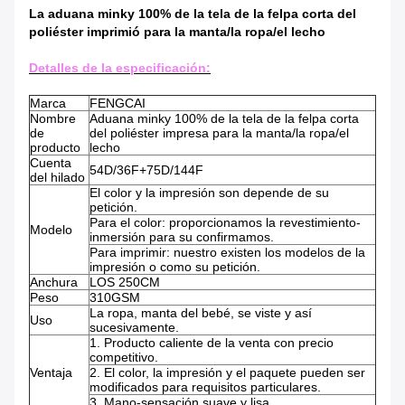
La aduana minky 100% de la tela de la felpa corta del
poliéster imprimió para la manta/la ropa/el lecho
Detalles de la especificación:
Marca
FENGCAI
Nombre
Aduana minky 100% de la tela de la felpa corta
de
del poliéster impresa para la manta/la ropa/el
producto
lecho
Cuenta
54D/36F+75D/144F
del hilado
El color y la impresión son depende de su
petición.
Para el color: proporcionamos la revestimiento-
Modelo
inmersión para su confirmamos.
Para imprimir: nuestro existen los modelos de la
impresión o como su petición.
Anchura
LOS 250CM
Peso
310GSM
La ropa, manta del bebé, se viste y así
Uso
sucesivamente.
1. Producto caliente de la venta con precio
competitivo.
Ventaja
2. El color, la impresión y el paquete pueden ser
modificados para requisitos particulares.
3. Mano-sensación suave y lisa