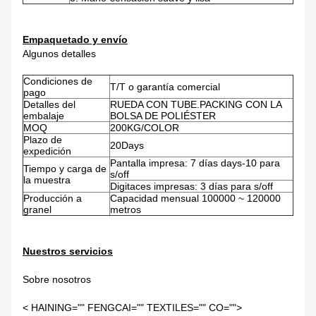
Empaquetado y envío
Algunos detalles
Condiciones de
T/T o garantía comercial
pago
Detalles del
RUEDA CON TUBE.PACKING CON LA
embalaje
BOLSA DE POLIÉSTER
MOQ
200KG/COLOR
Plazo de
20Days
expedición
Pantalla impresa: 7 días days-10 para
Tiempo y carga de
s/off
la muestra
Digitaces impresas: 3 días para s/off
Producción a
Capacidad mensual 100000 ~ 120000
granel
metros
Nuestros servicios
Sobre nosotros
< HAINING="" FENGCAI="" TEXTILES="" CO="">