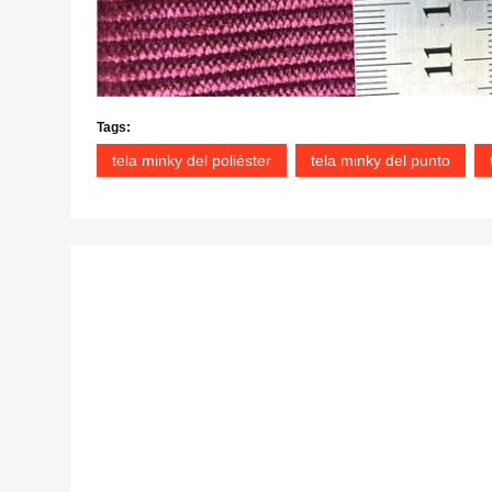
Tags:
tela minky del poliéster
tela minky del punto