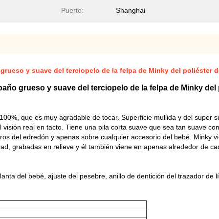
Puerto:
Shanghai
rueso y suave del terciopelo de la felpa de Minky del poliéster de
año grueso y suave del terciopelo de la felpa de Minky del p
la 100%, que es muy agradable de tocar. Superficie mullida y del super 
 visión real en tacto. Tiene una pila corta suave que sea tan suave co
rros del edredón y apenas sobre cualquier accesorio del bebé. Minky v
dad, grabadas en relieve y él también viene en apenas alrededor de cada
anta del bebé, ajuste del pesebre, anillo de dentición del trazador de 