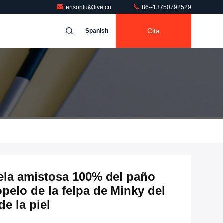
ensonlu@live.cn
86--13750792529
Cita
Spanish
tela amistosa 100% del paño
opelo de la felpa de Minky del
de la piel