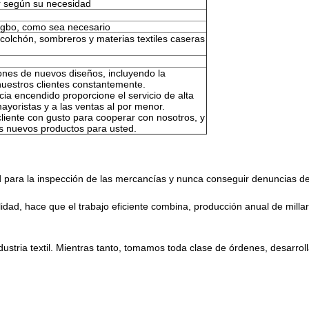
r según su necesidad
ngbo, como sea necesario
 colchón, sombreros y materias textiles caseras
ones de nuevos diseños, incluyendo la
nuestros clientes constantemente.
ia encendido proporcione el servicio de alta
mayoristas y a las ventas al por menor.
cliente con gusto para cooperar con nosotros, y
os nuevos productos para usted.
ad para la inspección de las mercancías y nunca conseguir denuncias de
lidad, hace que el trabajo eficiente combina, producción anual de milla
industria textil. Mientras tanto, tomamos toda clase de órdenes, desarro