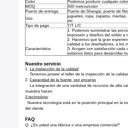
Color
Podemos producir cualquier colo
MOQ
500 metros/color
Puerto de entrega
Puerto de Shangai, puerto de Ni
juguetes, ropa, zapatos, mantas,
Uso
etc
Tipo de pago
T/T L/C
1.
Podemos suministrar las porci
impresión y diseños del sólido a 
2. Hacemos que la gran experienc
calidad a los diseñadores, a los 
Característica
3. Acogen con satisfacción cada 
estamos listos para desarrollar l
Nuestro servicio
1.
La inspección de la calidad
Tenemos poseer el taller de la inspección de la calid
2.
Capacidad de la fuente, por encargo
La integración de una variedad de recursos de alta ca
muestra hacen.
3.technology
Nuestra tecnología está en la posición principal en la 
del cliente.
FAQ
Q: ¿Es usted una fábrica o una empresa comercial?