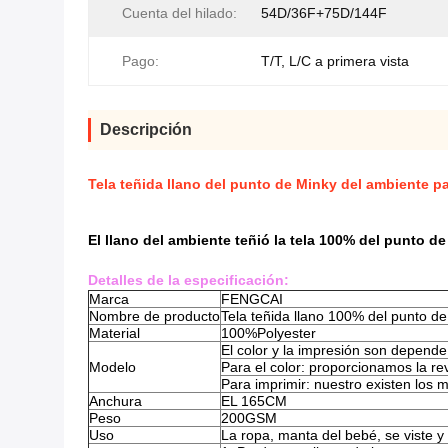
Cuenta del hilado:
54D/36F+75D/144F
Pago:
T/T, L/C a primera vista
Descripción
Tela teñida llano del punto de Minky del ambiente p
El llano del ambiente teñió la tela 100% del punto 
Detalles de la especificación:
Marca
FENGCAI
Nombre de producto
Tela teñida llano 100% del punto d
Material
100%Polyester
El color y la impresión son depende
Modelo
Para el color: proporcionamos la r
Para imprimir: nuestro existen los 
Anchura
EL 165CM
Peso
200GSM
Uso
La ropa, manta del bebé, se viste y