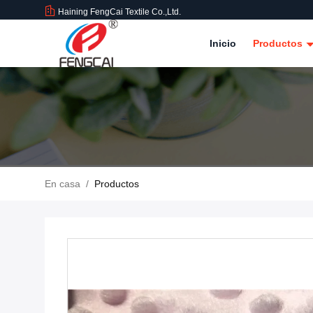
Haining FengCai Textile Co.,Ltd.
Inicio
Productos
En casa
/
Productos