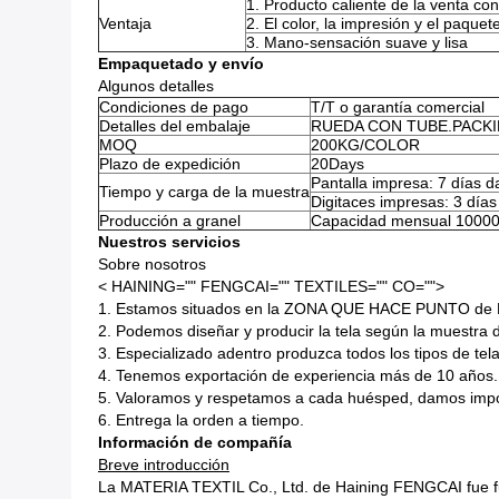
1. Producto caliente de la venta con
Ventaja
2. El color, la impresión y el paque
3. Mano-sensación suave y lisa
Empaquetado y envío
Algunos detalles
Condiciones de pago
T/T o garantía comercial
Detalles del embalaje
RUEDA CON TUBE.PACKI
MOQ
200KG/COLOR
Plazo de expedición
20Days
Pantalla impresa: 7 días d
Tiempo y carga de la muestra
Digitaces impresas: 3 días 
Producción a granel
Capacidad mensual 10000
Nuestros servicios
Sobre nosotros
< HAINING="" FENGCAI="" TEXTILES="" CO="">
1. Estamos situados en la ZONA QUE HACE PUNTO de
2. Podemos diseñar y producir la tela según la muestra de
3. Especializado adentro produzca todos los tipos de tela
4. Tenemos exportación de experiencia más de 10 años.
5. Valoramos y respetamos a cada huésped, damos impo
6. Entrega la orden a tiempo.
Información de compañía
Breve introducción
La MATERIA TEXTIL Co., Ltd. de Haining FENGCAI fue fund