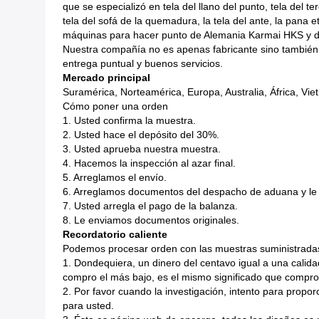
que se especializó en tela del llano del punto, tela del t
tela del sofá de la quemadura, la tela del ante, la pana
máquinas para hacer punto de Alemania Karmai HKS y d
Nuestra compañía no es apenas fabricante sino también 
entrega puntual y buenos servicios.
Mercado principal
Suramérica, Norteamérica, Europa, Australia, África, Vie
Cómo poner una orden
1. Usted confirma la muestra.
2. Usted hace el depósito del 30%.
3. Usted aprueba nuestra muestra.
4. Hacemos la inspección al azar final.
5. Arreglamos el envío.
6. Arreglamos documentos del despacho de aduana y le e
7. Usted arregla el pago de la balanza.
8. Le enviamos documentos originales.
Recordatorio caliente
Podemos procesar orden con las muestras suministradas,
1. Dondequiera, un dinero del centavo igual a una calid
compro el más bajo, es el mismo significado que compro
2. Por favor cuando la investigación, intento para propo
para usted.