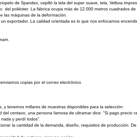
erciopelo de Spandex, cepilló la tela del super suave, tela, Velboa impre
 etc. del poliéster. La fábrica ocupa más de 12.000 metros cuadrados de
e las máquinas de la deformación.
un exportador. La calidad orientada es lo que nos enfocamos encendido
tnam.
nviamos copias por el correo electrónico.
 y tenemos millares de muestras disponibles para la selección:
ad del centavo, una persona famosa de ultramar dice: “Si pago precio 
 nada y perdí todos”.
rcionar la cantidad de la demanda, diseño, requisitos de producción. D