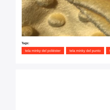
Tags:
tela minky del poliéster
tela minky del punto