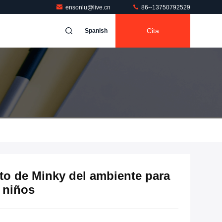
ensonlu@live.cn
86--13750792529
Cita
Spanish
nto de Minky del ambiente para
 niños