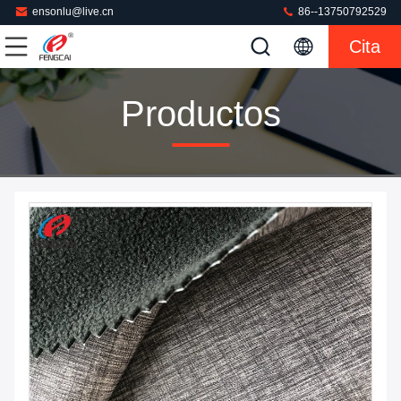
ensonlu@live.cn
86--13750792529
Cita
Productos