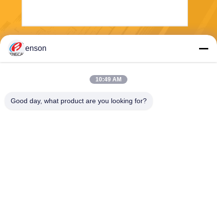
Envíe
enson
10:49 AM
Good day, what product are you looking for?
Haining FengCai Textile Co.,Ltd.
ensonlu@live.cn
86--13750792529
edificio 8, no.5 camino qingc
huan, ciudad del xieqiao, hai
ning, Zhejiang, China