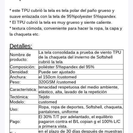
* este TPU cubrió la tela es tela polar del paño grueso y
suave enlazada con la tela de 95%polyester 5%spandex.
* El TPU cubrió la tela es muy grueso y siente caliente.
* textura cómoda, conveniente para hacer la ropa, la capa y
la chaqueta etc.
Detalles:
La tela consolidada a prueba de viento TPU
Nombre de
de la chaqueta del invierno de Softshell
producto:
cubrió la tela
Composición:
poliéster 5%spandex del 95%
Densidad:
Puede ser ajustado
Anchura:
el 150cm /customed
Peso:
320GSM /customed
tenacidad respetuosa del medio ambiente,
Característica:
elástico, alta, lavado de la repetición
Tectónica:
Tejido
Modelo:
customed
Ropa, ropa de deportes, Softshell, chaqueta,
Uso:
pantalones, uniforme
El 30% T/T por adelantado, el equilibrio
Pago:
pagaron contra el B/L copian g el 100% L/C
a primera vista.
en el plazo de 30 días después de muestras