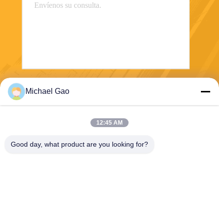
Envíe
Michael Gao
12:45 AM
Good day, what product are you looking for?
Haining FengCai Textile Co.,Ltd.
ensonlu@live.cn
86--13750792529
edificio 8, no.5 camino qingc