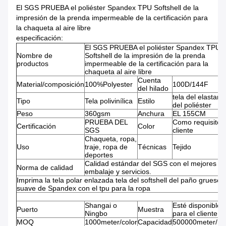
El SGS PRUEBA el poliéster Spandex TPU Softshell de la
impresión de la prenda impermeable de la certificación para
la chaqueta al aire libre
especificación:
El SGS PRUEBA el poliéster Spandex TPU
Nombre de
Softshell de la impresión de la prenda
productos
impermeable de la certificación para la
chaqueta al aire libre
Cuenta
Material/composición
100%Polyester
100D/144F
del hilado
tela del elastane
Tipo
Tela polivinílica
Estilo
del poliéster
Peso
360gsm
Anchura
EL 155CM
PRUEBA DEL
Como requisito 
Certificación
Color
SGS
cliente
Chaqueta, ropa,
Uso
traje, ropa de
Técnicas
Tejido
deportes
Calidad estándar del SGS con el mejores
Norma de calidad
embalaje y servicios.
Imprima la tela polar enlazada tela del softshell del paño grueso 
suave de Spandex con el tpu para la ropa
Shangai o
Esté disponible
Puerto
Muestra
Ningbo
para el cliente
MOQ
1000meter/color
Capacidad
500000meter/m