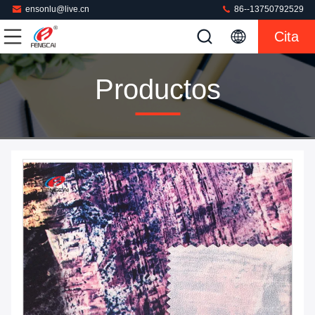
ensonlu@live.cn
86--13750792529
Cita
Productos