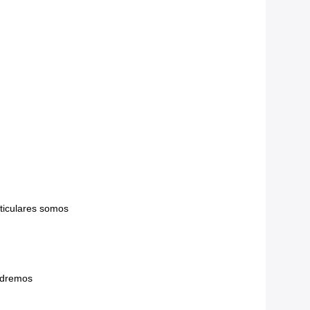
rticulares somos
endremos