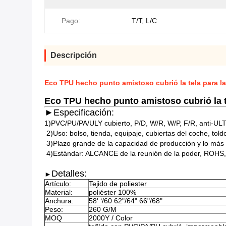
Pago:
T/T, L/C
Descripción
Eco TPU hecho punto amistoso cubrió la tela para la 
Eco TPU hecho punto amistoso cubrió la tel
►
Especificación:
1)PVC/PU/PA/ULY cubierto, P/D, W/R, W/P, F/R, anti-
2)Uso: bolso, tienda, equipaje, cubiertas del coche, toldo,
3)Plazo grande de la capacidad de producción y lo más 
4)Estándar: ALCANCE de la reunión de la poder, ROHS
Detalles:
►
Artículo:
Tejido de poliester
Material:
poliéster 100%
Anchura:
58' ‘/60 62"/64" 66"/68"
Peso:
260 G/M
MOQ
2000Y / Color