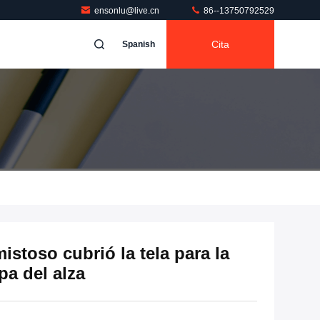
ensonlu@live.cn
86--13750792529
Cita
Spanish
stoso cubrió la tela para la
pa del alza