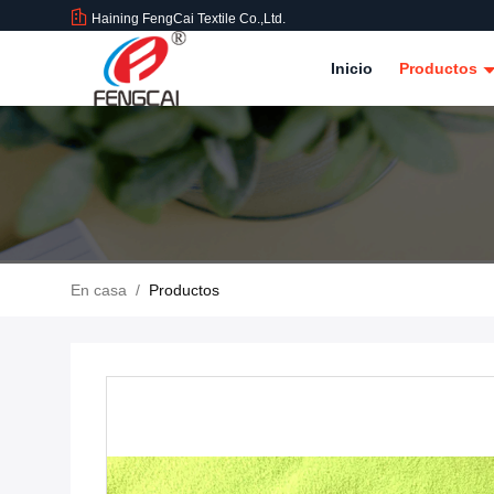
Haining FengCai Textile Co.,Ltd.
Inicio
Productos
En casa
/
Productos