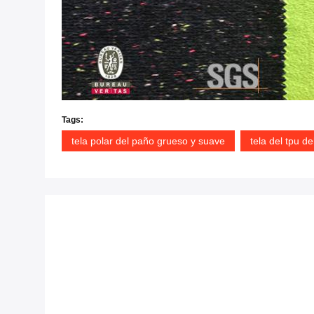
Tags:
tela polar del paño grueso y suave
tela del tpu de