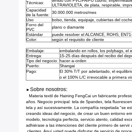
teñido con PVC/PA/PU cubrió, impermeable,
Técnicas:
ULTRAVIOLETA, de plata, respirable, impr
Capacidad
30.000.000 metros/mes
de la fuente:
Uso
bolso, tienda, equipaje, cubiertas del coche,
Forro del
plano o diamante
PVC
Estándar
puede resolver el ALCANCE, ROHS, EN71
Color:
según el requisito de cliente
Embalaje:
embalando en rollos, los polybags, el 
Entrega:
15-25 días después del recibo del dep
Tipo del negocio:
hacer-a-orden
Puerto:
Shangai
Pago:
El 30% T/T por adelantado, el equilibri
o el 100% L/C irrevocable a primera vi
Sobre nosotros:
►
Materia textil de Haining FengCai un fabricante profesi
años. Negocio principal: tela de Spandex, tela fluorescent
tela y así sucesivamente. La compañía respetada “se esf
creando ideas del negocio, de crear un buen entorno em
modelo, tecnología perfecta, servicio atento, calidad ex
adhiérase a las intenciones del cliente primero de servir a
clientes. Aquí usted puede disfrutar de servicio de pro