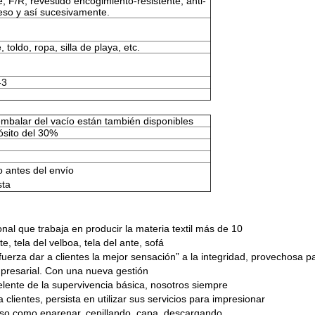
 F/R, revestido encogimiento-resistente, anti-
eso y así sucesivamente.
 toldo, ropa, silla de playa, etc.
-3
embalar del vacío están también disponibles
ósito del 30%
o antes del envío
sta
onal que trabaja en producir la materia textil más de 10
e, tela del velboa, tela del ante, sofá
uerza dar a clientes la mejor sensación” a la integridad, provechosa 
presarial. Con una nueva gestión
celente de la supervivencia básica, nosotros siempre
 clientes, persista en utilizar sus servicios para impresionar
ceso como enarenar, cepillando, capa, descargando