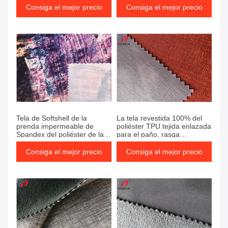
guarnición TPU Shell
Consiga el mejor precio
Consiga el mejor precio
Tela de Softshell de la
La tela revestida 100% del
prenda impermeable de
poliéster TPU tejida enlazada
Spandex del poliéster de la
para el paño, rasga
impresión para la chaqueta
resistente
al aire libre
Consiga el mejor precio
Consiga el mejor precio