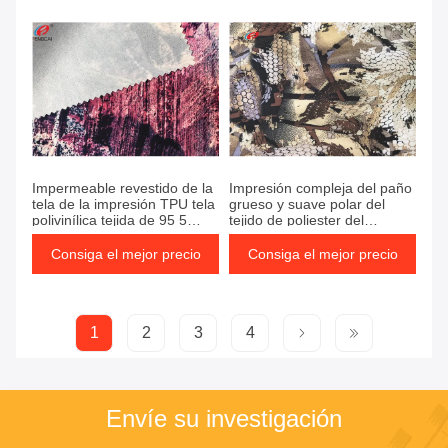
Impermeable revestido de la
Impresión compleja del paño
tela de la impresión TPU tela
grueso y suave polar del
polivinílica tejida de 95 5
tejido de poliester del
Spandex
estiramiento del color oscuro
para las chaquetas
Consiga el mejor precio
Consiga el mejor precio
1
2
3
4
Envíe su investigación