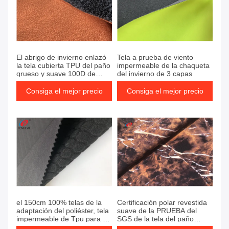
El abrigo de invierno enlazó
Tela a prueba de viento
la tela cubierta TPU del paño
impermeable de la chaqueta
grueso y suave 100D de
del invierno de 3 capas
Sherpa
Consiga el mejor precio
Consiga el mejor precio
el 150cm 100% telas de la
Certificación polar revestida
adaptación del poliéster, tela
suave de la PRUEBA del
impermeable de Tpu para el
SGS de la tela del paño
alpinismo
grueso y suave de la