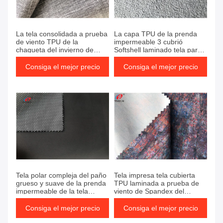
La tela consolidada a prueba
La capa TPU de la prenda
de viento TPU de la
impermeable 3 cubrió
chaqueta del invierno de
Softshell laminado tela para
Softshell cubrió la tela
la chaqueta al aire libre
Consiga el mejor precio
Consiga el mejor precio
Tela polar compleja del paño
Tela impresa tela cubierta
grueso y suave de la prenda
TPU laminada a prueba de
impermeable de la tela
viento de Spandex del
respirable del punto para la
poliéster
ropa al aire libre
Consiga el mejor precio
Consiga el mejor precio