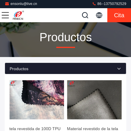
ensonlu@live.cn
86--13750792529
Cita
Productos
Productos
tela revestida de 100D TPU
Material revestido de la tela