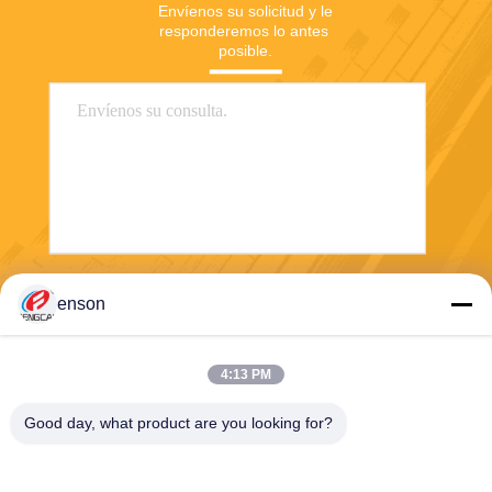
Envíenos su solicitud y le 
responderemos lo antes 
posible.
Envíe
enson
4:13 PM
Good day, what product are you looking for?
Haining FengCai Textile Co.,Ltd.